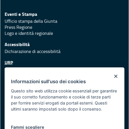
Eventi e Stampa
Ufficio stampa della Giunta
Press Regione
Logo e identità regionale
Accessibilità
Dichiarazione di accessibilità
URP
Telefono: 800 713939
×
Scrivici: email
Informazioni sull'uso dei cookies
Redazione
Questo sito web utilizza cookie essenziali per garantire
Responsabili di pubblicazione
il suo corretto funzionamento e cookie di terze parti
per fornire servizi erogati da portali esterni. Questi
Protezione civile
ultimi saranno impostati solo dopo il consenso.
Vai al sito di Protezione civile Puglia
Fammi scegliere