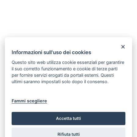
×
Ricerca testuale
Informazioni sull'uso dei cookies
Questo sito web utilizza cookie essenziali per garantire
il suo corretto funzionamento e cookie di terze parti
per fornire servizi erogati da portali esterni. Questi
Ricerca estesa al contenuto
ultimi saranno impostati solo dopo il consenso.
Data pubblicazione
Fammi scegliere
Accetta tutti
Cancella filtri
Cerca
Rifiuta tutti